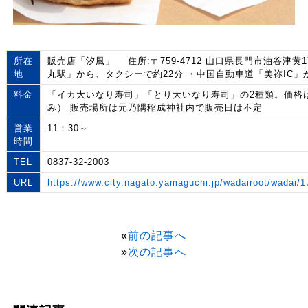
所在
販売店「汐風」 住所:〒759-4712 山口県長門市油谷津黄1
地
丸駅」から、タクシーで約22分 ・中国自動車道「美祢IC」
料金
「イカ大いなり寿司」「とり大いなり寿司」の2種類。価格は
み） 販売場所は元乃隅稲成神社内で販売日は不定
営業
11：30～
時間
TEL
0837-32-2003
URL
https://www.city.nagato.yamaguchi.jp/wadairoot/wadai/1
«
前の記事へ
»
次の記事へ