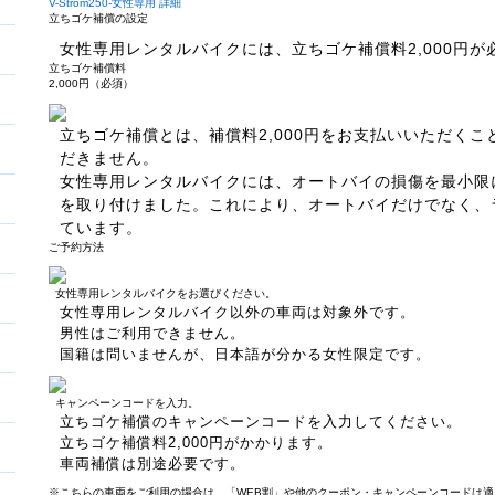
V-Strom250-女性専用 詳細
立ちゴケ補償の設定
女性専用レンタルバイクには、立ちゴケ補償料2,000円が
立ちゴケ補償料
2,000円（必須）
立ちゴケ補償とは、補償料2,000円をお支払いいただく
だきません。
女性専用レンタルバイクには、オートバイの損傷を最小限
を取り付けました。これにより、オートバイだけでなく、
ています。
ご予約方法
女性専用レンタルバイクをお選びください。
女性専用レンタルバイク以外の車両は対象外です。
男性はご利用できません。
国籍は問いませんが、日本語が分かる女性限定です。
キャンペーンコードを入力。
立ちゴケ補償のキャンペーンコードを入力してください。
立ちゴケ補償料2,000円がかかります。
車両補償は別途必要です。
※こちらの車両をご利用の場合は、「WEB割」や他のクーポン・キャンペーンコードは