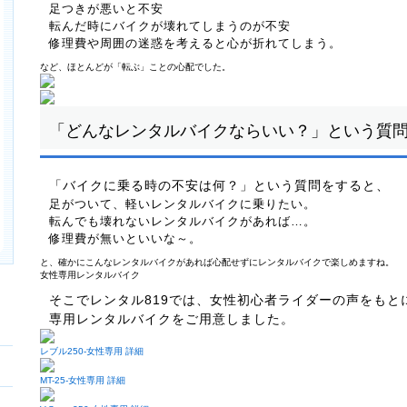
足つきが悪いと不安
転んだ時にバイクが壊れてしまうのが不安
修理費や周囲の迷惑を考えると心が折れてしまう。
など、ほとんどが「転ぶ」ことの心配でした。
「どんなレンタルバイクならいい？」という質
「バイクに乗る時の不安は何？」という質問をすると、
足がついて、軽いレンタルバイクに乗りたい。
転んでも壊れないレンタルバイクがあれば…。
修理費が無いといいな～。
と、確かにこんなレンタルバイクがあれば心配せずにレンタルバイクで楽しめますね。
女性専用レンタルバイク
そこでレンタル819では、女性初心者ライダーの声をもと
専用レンタルバイクをご用意しました。
レブル250-女性専用 詳細
MT-25-女性専用 詳細