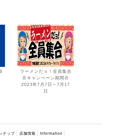
新
ラーメンだョ！全員集合
🍜キャンペーン期間🍜
2023年7月7日～7月17
日
ンナップ
店舗情報
Information