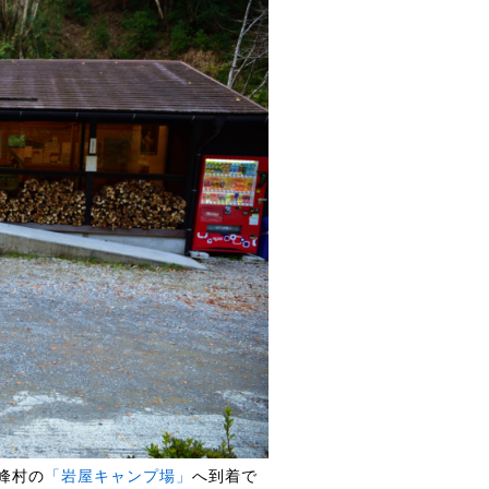
峰村の
「岩屋キャンプ場」
へ到着で