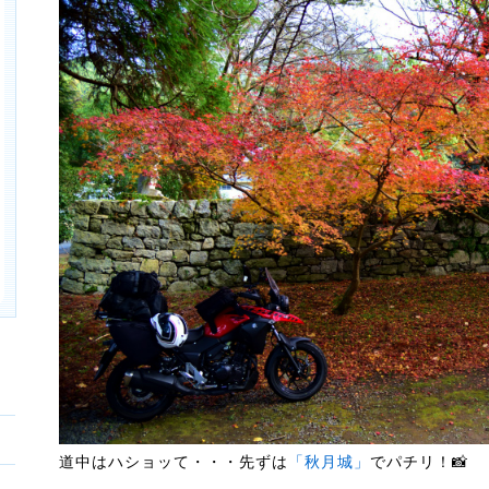
道中はハショッて・・・先ずは
「秋月城」
でパチリ！📸